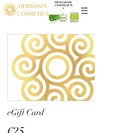
ENVÍO GRATIS
HERBANIA
A PARTIR DE 75
€
COSMETICS
eGift Card
€25